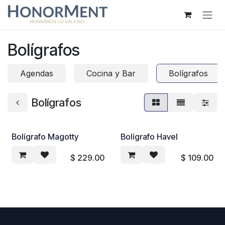
Ir al contenido
Bolígrafos
Agendas
Cocina y Bar
Bolígrafos
Bolígrafos
Bolígrafo Magotty
Bolígrafo Havel
$
229.00
$
109.00