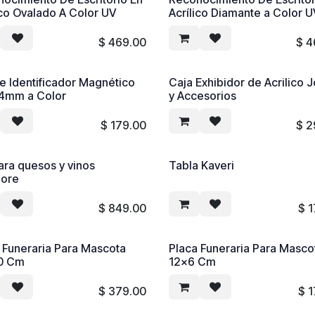
ico Ovalado A Color UV
Acrílico Diamante a Color 
$
469.00
$
4
e Identificador Magnético
Caja Exhibidor de Acrilico 
4mm a Color
y Accesorios
$
179.00
$
2
ara quesos y vinos
Tabla Kaveri
ore
$
849.00
$
1
 Funeraria Para Mascota
Placa Funeraria Para Masco
0 Cm
12x6 Cm
$
379.00
$
1