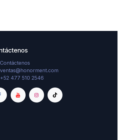
ntáctenos
Contáctenos
ventas@honorment.com
+52 477 510 2546