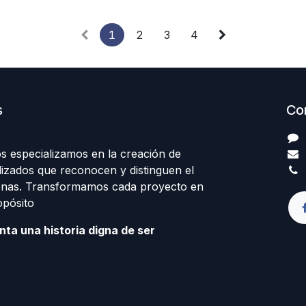
1
2
3
4
s
Co
 especializamos en la creación de
lizados que reconocen y distinguen el
sonas. Transformamos cada proyecto en
opósito
nta una historia digna de ser