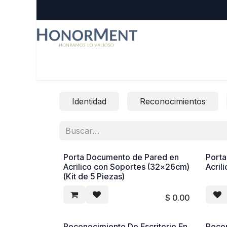
Ir al contenido
Inicio
Reconocimientos
Regalos Corporativos
Identidad
Reconocimientos
Porta Documento de Pared en
Port
Acrilico con Soportes (32x26cm)
Acril
(Kit de 5 Piezas)
$
0.00
Reconocimiento De Escritorio En
Recon