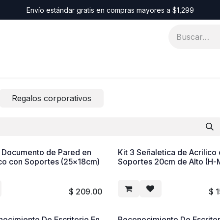
Envío estándar gratis en compras mayores a $1,299
Identidad
Regalos corporativos
a Documento de Pared en
Kit 3 Señaletica de Acrilico
ico con Soportes (25x18cm)
Soportes 20cm de Alto (H-
$
209.00
$
1
ocimiento De Escritorio En
Reconocimiento De Escritor