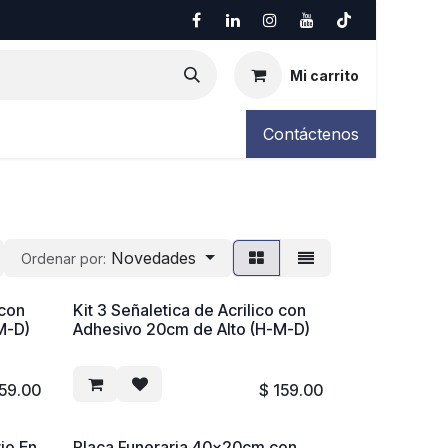
Mi carrito
Contáctenos
Novedades
Ordenar por:
 con
Kit 3 Señaletica de Acrilico con
M-D)
Adhesivo 20cm de Alto (H-M-D)
59.00
$
159.00
io En
Placa Funeraria 40x20cm con