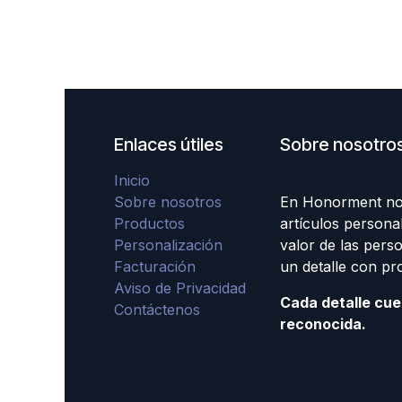
Enlaces útiles
Sobre nosotro
Inicio
Sobre nosotros
En Honorment nos
Productos
artículos persona
Personalización
valor de las per
Facturación
un detalle con pr
Aviso de Privacidad
Cada detalle cue
Contáctenos
reconocida.