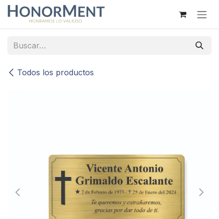
Ir al contenido
Todos los productos