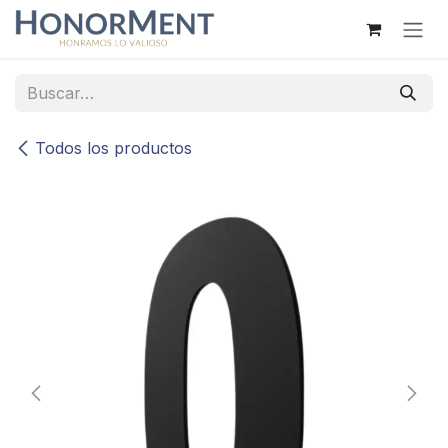
Ir al contenido
Todos los productos