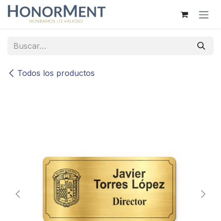
Ir al contenido
Todos los productos