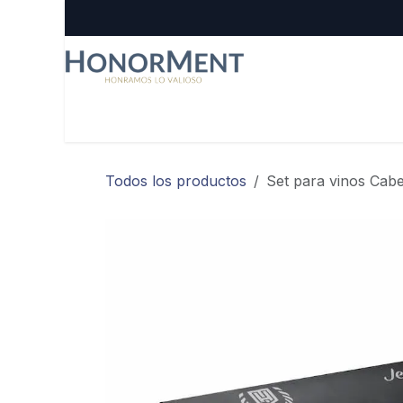
Ir al contenido
Inicio
Reconocimientos
Regalos Corporativos
Todos los productos
Set para vinos Cab