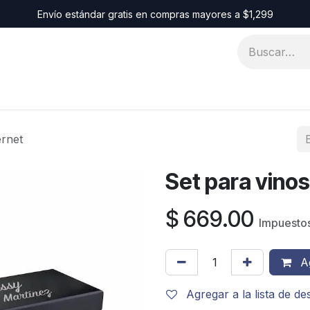
Envío estándar gratis en compras mayores a $1,299
Identidad
ernet
Set para vino
$
669.00
Impuestos
Ag
Agregar a la lista de d