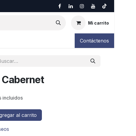
Mi carrito
Contáctenos
s Cabernet
 incluidos
regar al carrito
eseos